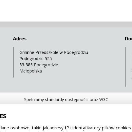
Adres
Do
Gminne Przedszkole w Podegrodziu
Podegrodzie 525
33-386 Podegrodzie
Małopolska
Spełniamy standardy dostępności oraz W3C
WCAG 2.1
SECTION 508
EAA/EN 301549
IS
ES
dane osobowe, takie jak adresy IP i identyfikatory plików cooki