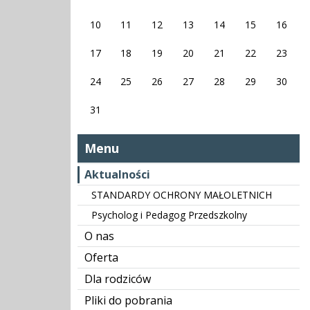
10
11
12
13
14
15
16
17
18
19
20
21
22
23
24
25
26
27
28
29
30
31
Menu
Aktualności
STANDARDY OCHRONY MAŁOLETNICH
Psycholog i Pedagog Przedszkolny
O nas
Oferta
Dla rodziców
Pliki do pobrania