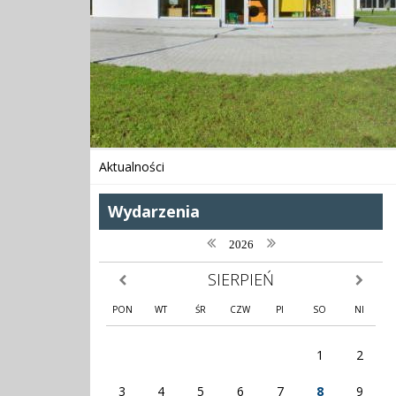
Aktualności
Wydarzenia
poprzedni rok
następny rok
2026
SIERPIEŃ
poprzedni miesiąc
następny
PON
WT
ŚR
CZW
PI
SO
NI
1
2
3
4
5
6
7
8
9